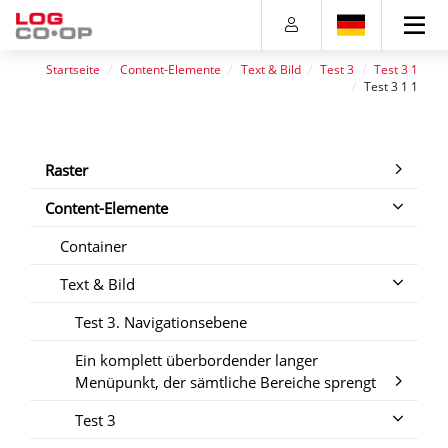
Direkt
Direkt
Direkt
Direkt
zum
zum
zur
zum
Inhalt
Hauptmenu
Suche
Footer
Startseite
Content-Elemente
Text & Bild
Test 3
Test 3 1
(Eingabetaste)
(Eingabetaste)
(Eingabetaste)
(Eingabetaste)
Test 3 1 1
Raster
Content-Elemente
Container
Text & Bild
Test 3. Navigationsebene
Ein komplett überbordender langer
Menüpunkt, der sämtliche Bereiche sprengt
Test 3