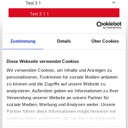
Test 3 1
Test 3 1 1
Test 3 1 2
Test 3 2
Zustimmung
Details
Über Cookies
Cards
Slick Slider
Diese Webseite verwendet Cookies
Akkordeon & Tabs
Wir verwenden Cookies, um Inhalte und Anzeigen zu
personalisieren, Funktionen für soziale Medien anbieten
Tabellen
zu können und die Zugriffe auf unsere Website zu
Dateilinks
analysieren. Außerdem geben wir Informationen zu Ihrer
Verwendung unserer Website an unsere Partner für
Hover Effekte
soziale Medien, Werbung und Analysen weiter. Unsere
Video
Partner führen diese Informationen möglicherweise mit
weiteren Daten zusammen, die Sie ihnen bereitgestellt
RSS Feed
haben oder die sie im Rahmen Ihrer Nutzung der Dienste