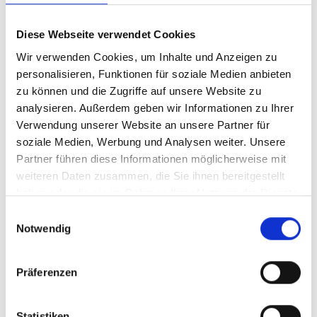
Hover Effekte
Diese Webseite verwendet Cookies
Ob Vergrößerung, Schwarz/Weiß oder
Wir verwenden Cookies, um Inhalte und Anzeigen zu
optisches Umklappen mit Text-Inhalten.
personalisieren, Funktionen für soziale Medien anbieten
Proton hat einige Effekte in petto.
zu können und die Zugriffe auf unsere Website zu
analysieren. Außerdem geben wir Informationen zu Ihrer
Verwendung unserer Website an unsere Partner für
soziale Medien, Werbung und Analysen weiter. Unsere
Startseite
Content-Elemente
Hover Effekte
Partner führen diese Informationen möglicherweise mit
weiteren Daten zusammen, die Sie ihnen bereitgestellt
Hover Effekte
haben oder die sie im Rahmen Ihrer Nutzung der Dienste
gesammelt haben.
Einwilligungsauswahl
Notwendig
Präferenzen
Statistiken