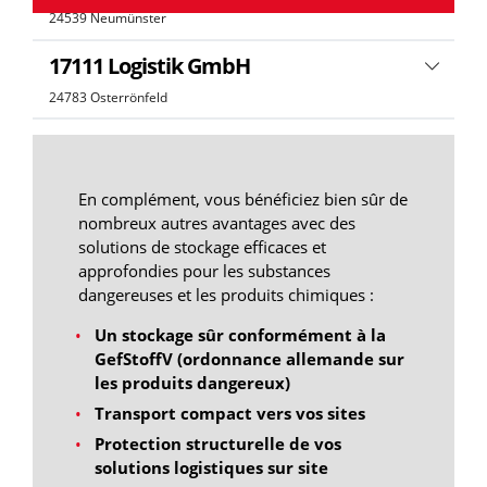
24539 Neumünster
17111 Logistik GmbH
24783 Osterrönfeld
Spedition Wolfgang Matthießen
GmbH & Co. KG
En complément, vous bénéficiez bien sûr de
25782 Gaushorn
nombreux autres avantages avec des
solutions de stockage efficaces et
Benway Solutions GmbH
approfondies pour les substances
26871 Papenburg
dangereuses et les produits chimiques :
Georgievi Trans EOOD
Un stockage sûr conformément à la
GefStoffV (ordonnance allemande sur
2760 Razlog
les produits dangereux)
F.W. Neukirch GmbH & Co.KG
Transport compact vers vos sites
28307 Bremen
Protection structurelle de vos
solutions logistiques sur site