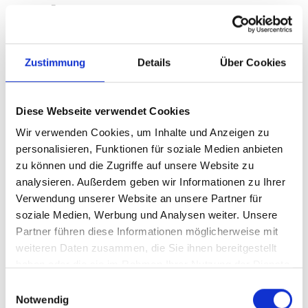
substances
dangereuses et la
Zustimmung
Details
Über Cookies
chimie
Diese Webseite verwendet Cookies
Les produits chimiques et les substances
Wir verwenden Cookies, um Inhalte und Anzeigen zu
dangereuses qui présentent un risque
personalisieren, Funktionen für soziale Medien anbieten
pour la santé nécessitent des solutions de
zu können und die Zugriffe auf unsere Website zu
stockage certifiées et de qualité.
analysieren. Außerdem geben wir Informationen zu Ihrer
En tant que partenaire logistique, nous
Verwendung unserer Website an unsere Partner für
soziale Medien, Werbung und Analysen weiter. Unsere
sommes à vos côtés pour répondre à
Partner führen diese Informationen möglicherweise mit
toutes vos exigences et vous permettre
weiteren Daten zusammen, die Sie ihnen bereitgestellt
de stocker en toute sécurité toutes les
haben oder die sie im Rahmen Ihrer Nutzung der Dienste
substances chimiques dangereuses.
gesammelt haben.
Einwilligungsauswahl
Notwendig