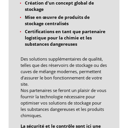
TRANS GLOBAL GmbH International
Création d'un concept global de
Logistic Services
stockage
28816 Stuhr-Bremen
Mise en œuvre de produits de
stockage centralisés
F.W. Neukirch GmbH & Co.KG
Certifications en tant que partenaire
28876 Oyten
logistique pour la chimie et les
substances dangereuses
Benway Solutions GmbH
31628 Landesbergen
Des solutions supplémentaires de qualité,
telles que des réservoirs de stockage ou des
Neele Vat Transport BV
cuves de mélange modernes, permettent
d'assurer le bon fonctionnement de votre
3194 Rotterdam Hoogvliet
site.
Bobe Speditions GmbH
Nos partenaires se feront un plaisir de vous
fournir la technologie nécessaire pour
32108 Bad Salzuflen
optimiser vos solutions de stockage pour
les substances dangereuses et les produits
Friedrich Biermann Logistik und
chimiques.
Spedition GmbH
La sécurité et le contrôle sont ici une
33142 Büren