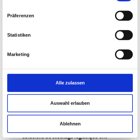
Präferenzen
Statistiken
CONFORT ET SÉCURITÉ
Nous vous offrons un
soutien sur mesure pour
Marketing
plus de confort et de
sécurité
Alle zulassen
Qu'est-ce qui caractérise exactement nos
solutions de stockage pour les substances
dangereuses et les produits chimiques et
Auswahl erlauben
comment vous aide-t-on à améliorer la
sécurité de votre production ?
Ablehnen
Nos partenaires en matière de
solutions de stockage logistique ont