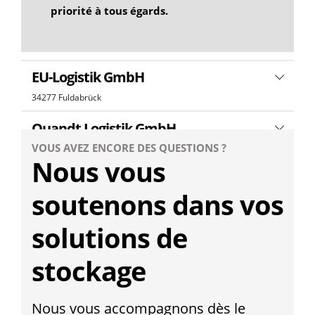
priorité à tous égards.
WLS Spedition GmbH
33803 Steinhagen
EU-Logistik GmbH
34277 Fuldabrück
Quandt Logistik GmbH
VOUS AVEZ ENCORE DES QUESTIONS ?
37120 Bovenden
Nous vous
Logistik in XXL GmbH
soutenons dans vos
38112 Braunschweig
solutions de
L.W. Cretschmar GmbH & Co. KG
39307 Brettin
stockage
Eurotrans Speditionsgesellschaft
mbH
Nous vous accompagnons dès le