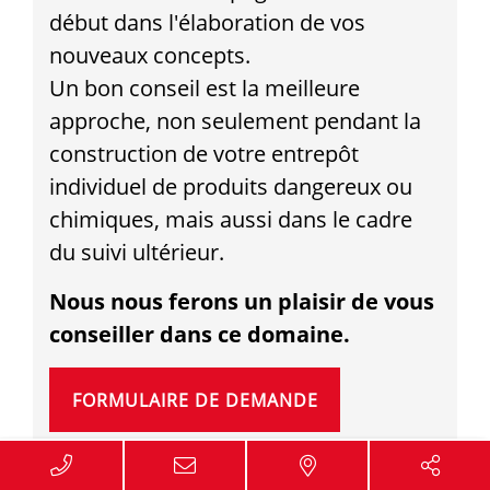
4020 Linz
début dans l'élaboration de vos
Scheren Logistik GmbH
nouveaux concepts.
Un bon conseil est la meilleure
40589 Düsseldorf
approche, non seulement pendant la
BACO Logistic GmbH & Co.KG
construction de votre entrepôt
40599 Düsseldorf
individuel de produits dangereux ou
L.W. Cretschmar GmbH & Co. KG
chimiques, mais aussi dans le cadre
40599 Düsseldorf
du suivi ultérieur.
L.W. Cretschmar GmbH & Co. KG
Nous nous ferons un plaisir de vous
40599 Düsseldorf
conseiller dans ce domaine.
KEIMELMAYR Speditions- und
Transport GmbH
FORMULAIRE DE DEMANDE
4060 Leonding
Performans Logistik GmbH