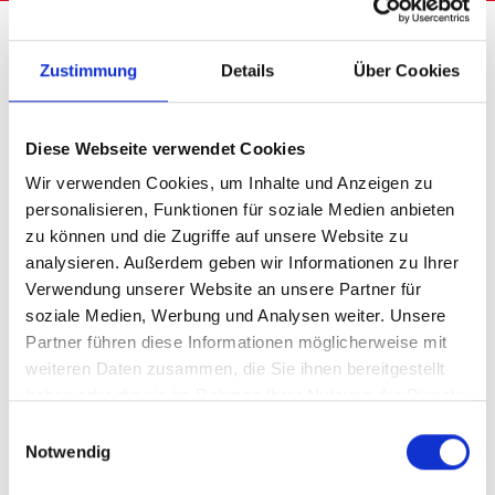
Homepage
Solutions de stockage
Logistique automobile & construction mécanique
Zustimmung
Details
Über Cookies
Solutions de
Diese Webseite verwendet Cookies
Wir verwenden Cookies, um Inhalte und Anzeigen zu
stockage détaillées
personalisieren, Funktionen für soziale Medien anbieten
zu können und die Zugriffe auf unsere Website zu
dans la construction
analysieren. Außerdem geben wir Informationen zu Ihrer
Verwendung unserer Website an unsere Partner für
de machines et la
soziale Medien, Werbung und Analysen weiter. Unsere
Partner führen diese Informationen möglicherweise mit
logistique
weiteren Daten zusammen, die Sie ihnen bereitgestellt
haben oder die sie im Rahmen Ihrer Nutzung der Dienste
automobile
gesammelt haben.
Einwilligungsauswahl
Notwendig
Une stratégie de stockage précise et