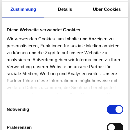
er nicht alle Varianten jederzeit vorrätig haben muss.
Zustimmung
Details
Über Cookies
Dienstleistungen für die
Automotivebranche
Diese Webseite verwendet Cookies
Die logistischen Tätigkeiten für die Automotiveindustrie
Wir verwenden Cookies, um Inhalte und Anzeigen zu
sind jedoch nicht auf die Produktionsversorgung
personalisieren, Funktionen für soziale Medien anbieten
beschränkt.
zu können und die Zugriffe auf unsere Website zu
Im Gegenteil: In dieser Sparte ist die
analysieren. Außerdem geben wir Informationen zu Ihrer
Dienstleistungspalette besonders groß. Zudem sind
Verwendung unserer Website an unsere Partner für
Logistikdienstleister teilweise tief in die
Wertschöpfungskette der Fahrzeugher-steller und -
soziale Medien, Werbung und Analysen weiter. Unsere
zulieferer eingebunden, weshalb sie oft als „verlängerte
Partner führen diese Informationen möglicherweise mit
Werkbank“ der Automobilindustrie gelten.
weiteren Daten zusammen, die Sie ihnen bereitgestellt
haben oder die sie im Rahmen Ihrer Nutzung der Dienste
Die nachfolgende Liste zeigt eine Reihe an
gesammelt haben.
Dienstleistungen, die Herstel-ler und Zulieferer aus der
Einwilligungsauswahl
Notwendig
Branche häufig bei Logistikern anfragen.
Beschaffungslogistik:
Viele Automotivelogistiker
beschaffen für ihre Kunden Komponenten für die
Präferenzen