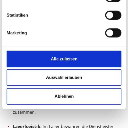
Fertigung, stellen diese zum Teil sogar her oder
montieren sie. Das können etwa Lenkräder,
Statistiken
Außenspiegel oder Cockpitelemente sein.
Transportlogistik:
Egal ob Fertigungs- und
Marketing
Ersatzteile vom Zulieferer zum Hersteller, Bauteile
von einem in ein anderes Werk oder ganze Fahrzeuge
zum Kunden gebracht werden müssen –
Logistikdienstleister kümmern sich um die
Alle zulassen
Transportabwicklung. Bei Bedarf erledigen sie für ihre
Auftraggeber auch alle Formalitäten, beispielsweise
die Verzollung. In dem Rahmen unterstützen sie sie
Auswahl erlauben
beispielsweise auch dabei, Importzölle zu minimieren.
Dazu zerlegen sie etwa Fahrzeuge entsprechend der
jeweils geltenden Zollvorgaben vor der Verschiffung
Ablehnen
in Einzelteile, verpacken diese, bringen sie an ihren
Bestimmungsort und setzen sie dort wieder
zusammen.
Lagerlogistik:
Im Lager bewahren die Dienstleister