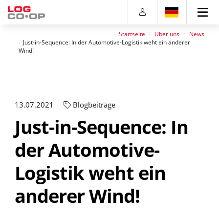
Direkt
Direkt
Direkt
Direkt
zum
zum
zur
zum
Inhalt
Hauptmenu
Suche
Footer
Startseite
Über uns
News
(Eingabetaste)
(Eingabetaste)
(Eingabetaste)
(Eingabetaste)
Just-in-Sequence: In der Automotive-Logistik weht ein anderer
Wind!
13.07.2021
Blogbeiträge
Just-in-Sequence: In
der Automotive-
Logistik weht ein
anderer Wind!