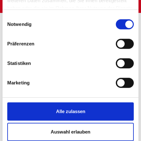
weiteren Daten zusammen, die Sie ihnen bereitgestellt
haben oder die sie im Rahmen Ihrer Nutzung der Dienste
gesammelt haben.
Einwilligungsauswahl
Startseite
Transportlösungen
Notwendig
Präferenzen
DIE
TRANSPORTLÖSUNGE
Statistiken
DER LOGCOOP
Marketing
Profitieren Sie von
unserem
Alle zulassen
Branchenwissen -
Auswahl erlauben