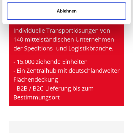
und unseren
Transportlösungen
Ablehnen
Individuelle Transportlösungen von
140 mittelständischen Unternehmen
der Speditions- und Logistikbranche.
- 15.000 ziehende Einheiten
- Ein Zentralhub mit deutschlandweiter
Flächendeckung
- B2B / B2C Lieferung bis zum
Bestimmungsort