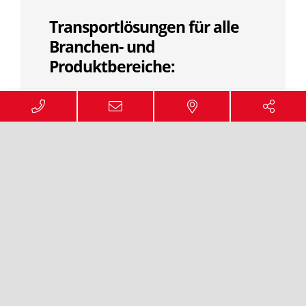
Transportlösungen für alle
Branchen- und
Produktbereiche:
Kurier, Express, Paket
Stückgut / Teilladungen
FTL
Seefracht
Luftfracht
Intermodal / Rail
Mitnahmestapler B2C
Baustoffe
Chemie
Frische & Lebensmittel
Stahl / Schwerlast
Sperrgutversand / XXL Güter