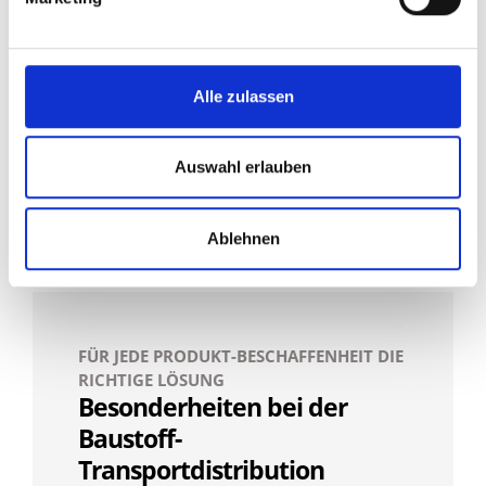
Beschaffungstransporte und
Distributionstransporte zum Empfänger
bzw. Verarbeiter, auf einer Baustelle.
Alle zulassen
Doch welche logistischen Besonderheiten
gilt es rund um die Baustoffe zu
Auswahl erlauben
beachten?
Ablehnen
FÜR JEDE PRODUKT-BESCHAFFENHEIT DIE
RICHTIGE LÖSUNG
Besonderheiten bei der
Baustoff-
Transportdistribution