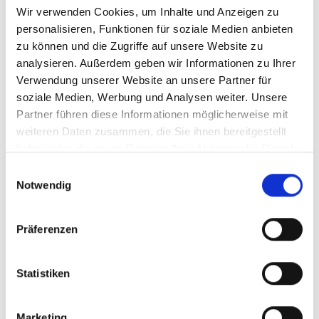
Wir verwenden Cookies, um Inhalte und Anzeigen zu
Transportlösungen
personalisieren, Funktionen für soziale Medien anbieten
zu können und die Zugriffe auf unsere Website zu
für Baustoffe
analysieren. Außerdem geben wir Informationen zu Ihrer
Verwendung unserer Website an unsere Partner für
Für den Transport von Baustoffen sind
soziale Medien, Werbung und Analysen weiter. Unsere
Partner führen diese Informationen möglicherweise mit
spezifische und durchdachte Konzepte
weiteren Daten zusammen, die Sie ihnen bereitgestellt
gefragt, um den Anforderungen der
haben oder die sie im Rahmen Ihrer Nutzung der Dienste
Industrie gerecht zu werden. In der Regel
gesammelt haben.
Einwilligungsauswahl
werden die Baustoffe zunächst in ein
Notwendig
entsprechendes Lager gebracht, von dem
der weitere Transport zu den jeweiligen
Präferenzen
Einsatzorten organisiert und verwaltet
wird. Auch diese Abwicklung ist Teil der
Statistiken
umfassenden Transportlösungen für
Baustoffe. Wir unterscheiden hier
Marketing