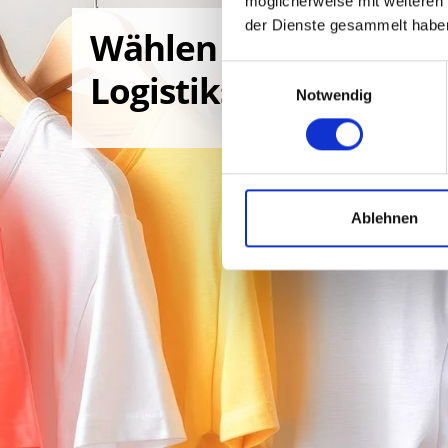
möglicherweise mit weiteren
der Dienste gesammelt habe
Wählen Sie Ihren
Einwilligungsauswahl
Logistikstandort
Notwendig
Ablehnen