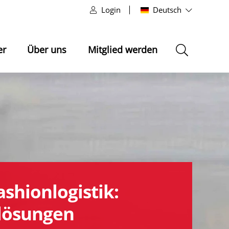
Login
Deutsch
er
Über uns
Mitglied werden
Fashionlogistik:
lösungen