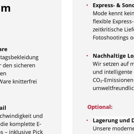
im
Express- & Son
Mode kennt kein
flexible Expres
zeitkritische Lie
Fotoshootings od
are
Nachhaltige Lo
ltagsbekleidung
Wir setzen auf 
r den sicheren
und intelligent
len
CO₂-Emissionen 
are knitterfrei
umweltfreundlic
Optional:
ail
chwindigkeit und
Lagerung und D
die komplette E-
Unsere modernen
 – inklusive Pick