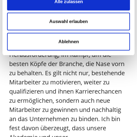
Alle zulassen
Marc Possekel, geschäftsführender
Gesellschafter der LogCoop sieht in
Auswahl erlauben
seiner Akademie einen großen Mehrwert
für seine Mitgliedsunternehmen: “Wir alle
Ablehnen
stehen derzeit vor der großen
Herausforderung, im Kampf, um die
besten Köpfe der Branche, die Nase vorn
zu behalten. Es gilt nicht nur, bestehende
Mitarbeiter zu motivieren, weiter zu
qualifizieren und ihnen Karrierechancen
zu ermöglichen, sondern auch neue
Mitarbeiter zu gewinnen und nachhaltig
an das Unternehmen zu binden. Ich bin
fest davon überzeugt, dass unsere