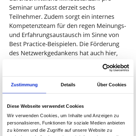
Seminar umfasst derzeit sechs
Teilnehmer. Zudem sorgt ein internes
Kompetenzteam für den regen Meinungs-
und Erfahrungsaustausch im Sinne von
Best Practice-Beispielen. Die Förderung
des Netzwerkgedankens hat auch hier,
wie bei allen Aktivitäten der LogCoop
oberste Priorität. Die ersten Seminare
werden bereits ab Februar 2023
Zustimmung
Details
Über Cookies
angeboten. Anmelden können sich
Mitgliedsunternehmen über einen
Diese Webseite verwendet Cookies
personenbezogenen und
passwortgeschützten Online-Zugang.
Wir verwenden Cookies, um Inhalte und Anzeigen zu
personalisieren, Funktionen für soziale Medien anbieten
Der Gründung der LogCoop Akademie
zu können und die Zugriffe auf unsere Website zu