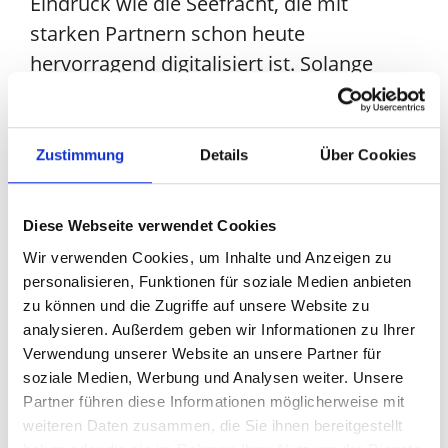
Eindruck wie die Seefracht, die mit
starken Partnern schon heute
hervorragend digitalisiert ist. Solange
Aspekte wie die Verzollung und
Anmeldung vorab erfolgt sind, steht einer
umfassenden Projektlogistik mit
Zustimmung
Details
Über Cookies
Containerschiffen
für die Seefracht
garantiert nichts mehr im Weg.
Diese Webseite verwendet Cookies
Internationale Routen und logistische
Wir verwenden Cookies, um Inhalte und Anzeigen zu
personalisieren, Funktionen für soziale Medien anbieten
Transporte
zu können und die Zugriffe auf unsere Website zu
Wenn es um reibungslose Prozesse für
analysieren. Außerdem geben wir Informationen zu Ihrer
Verwendung unserer Website an unsere Partner für
die eigenen Warenströme geht, wird die
soziale Medien, Werbung und Analysen weiter. Unsere
Seefracht auch für große Distanzen zur
Partner führen diese Informationen möglicherweise mit
besten Wahl. Große Containerschiffe
weiteren Daten zusammen, die Sie ihnen bereitgestellt