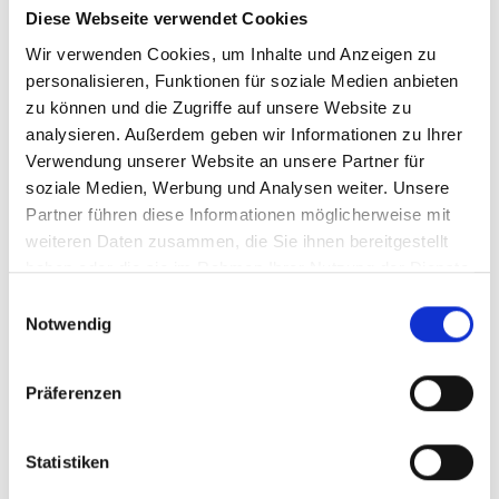
Lizenzierung im entsprechenden Land ist
Diese Webseite verwendet Cookies
erforderlich. Nachteile für den
Wir verwenden Cookies, um Inhalte und Anzeigen zu
Vertragspartner gibt es bei Verfügbarkeit
personalisieren, Funktionen für soziale Medien anbieten
zu können und die Zugriffe auf unsere Website zu
der versprochenen Lagerkapazitäten
analysieren. Außerdem geben wir Informationen zu Ihrer
nicht. Wichtig ist an dieser Stelle lediglich,
Verwendung unserer Website an unsere Partner für
dass der Containertransport auch ohne
soziale Medien, Werbung und Analysen weiter. Unsere
ein eigenes Schiff vor Ort möglich wird.
Partner führen diese Informationen möglicherweise mit
weiteren Daten zusammen, die Sie ihnen bereitgestellt
Wer mit einem NVOCC
haben oder die sie im Rahmen Ihrer Nutzung der Dienste
zusammenarbeiten möchte, sollte die
gesammelt haben.
Einwilligungsauswahl
eigene Seefracht bereits möglichst weit
Notwendig
im Vorhinein planen und koordinieren.
Dies ist dadurch bedingt, dass der Non-
Präferenzen
Vessel Operating Common Carrier die
Kontingente bereits weit im Vorhinein
Statistiken
einkauft, um den nötigen Platz direkt im