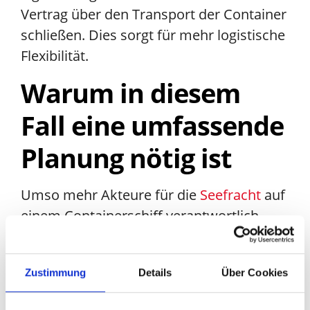
Vertrag über den Transport der Container
schließen. Dies sorgt für mehr logistische
Flexibilität.
Warum in diesem
Fall eine umfassende
Planung nötig ist
Umso mehr Akteure für die
Seefracht
auf
einem Containerschiff verantwortlich
sind, desto schwerer ist eine
zielgerichtete Planung. Grundsätzlich gibt
Zustimmung
Details
Über Cookies
es für NVOCCs keine Kontrollen oder
staatliche Regulierungen, lediglich eine